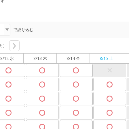
ます
で絞り込む
(月)
8/12 水
8/13 木
8/14 金
8/15 土