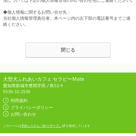
法については下記の個人情報管理の問い合わせ先にご連絡ください｡
◆個人情報に関するお問い合せ先：
当社個人情報管理責任者、本ページ内の左下部の電話番号までご連
絡ください。
閉じる
大型犬ふれあいカフェ セラピーMate
愛知県新城市豊岡字田ノ島52-9
0536-32-2530
利用規約
プライバシーポリシー
お問い合わせ
このページは
予約システム『Airリザーブ』
が提供しています