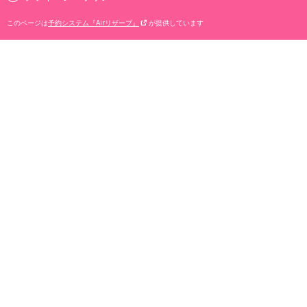
このページは
予約システム『Airリザーブ』
が提供しています