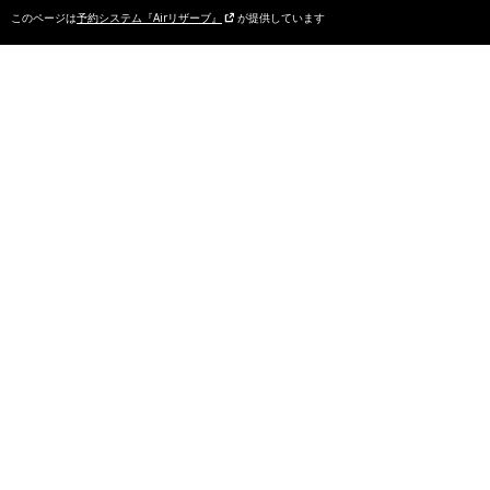
このページは
予約システム『Airリザーブ』
が提供しています