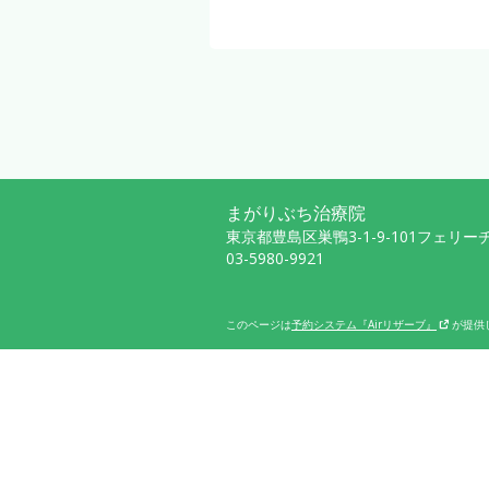
まがりぶち治療院
東京都豊島区巣鴨3-1-9-101フェリ
03-5980-9921
このページは
予約システム『Airリザーブ』
が提供