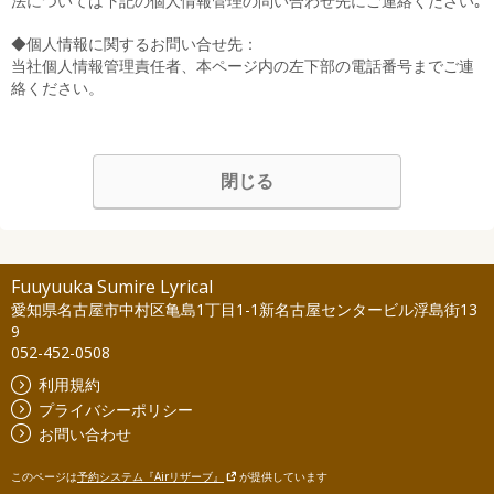
法については下記の個人情報管理の問い合わせ先にご連絡ください｡
◆個人情報に関するお問い合せ先：
当社個人情報管理責任者、本ページ内の左下部の電話番号までご連
絡ください。
閉じる
Fuuyuuka Sumire Lyrical
愛知県名古屋市中村区亀島1丁目1-1新名古屋センタービル浮島街13
9
052-452-0508
利用規約
プライバシーポリシー
お問い合わせ
このページは
予約システム『Airリザーブ』
が提供しています