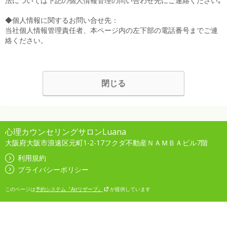
法については下記の個人情報管理の問い合わせ先にご連絡ください｡
◆個人情報に関するお問い合せ先：
当社個人情報管理責任者、本ページ内の左下部の電話番号までご連
絡ください。
閉じる
心理カウンセリングサロンLuana
大阪府大阪市浪速区元町1-2-17フクダ不動産ＮＡＭＢＡビル7階
利用規約
プライバシーポリシー
このページは
予約システム『Airリザーブ』
が提供しています