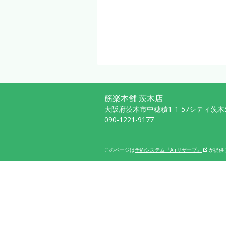
筋楽本舗 茨木店
大阪府茨木市中穂積1-1-57シティ茨木
090-1221-9177
このページは
予約システム『Airリザーブ』
が提供