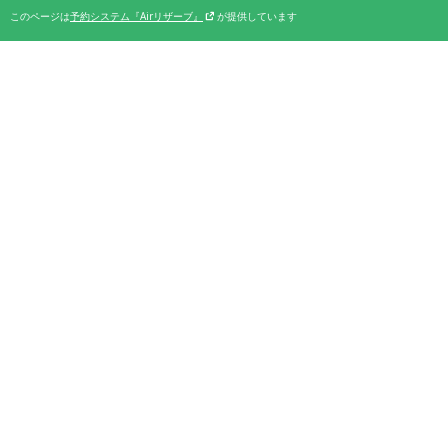
このページは
予約システム『Airリザーブ』
が提供しています