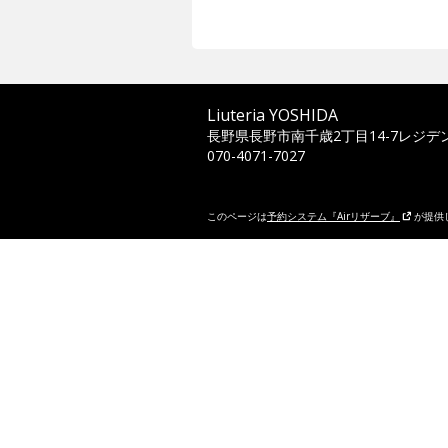
Liuteria YOSHIDA
長野県長野市南千歳2丁目14-7レジデン
070-4071-7027
このページは
予約システム『Airリザーブ』
が提供