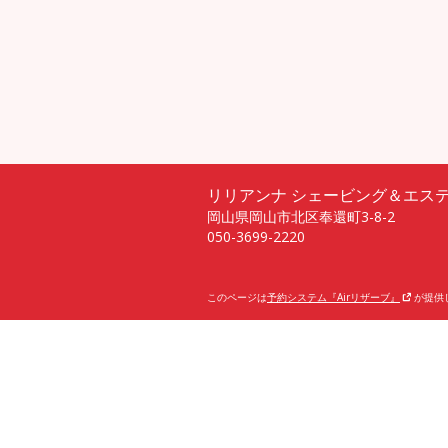
リリアンナ シェービング＆エス
岡山県岡山市北区奉還町3-8-2
050-3699-2220
このページは
予約システム『Airリザーブ』
が提供