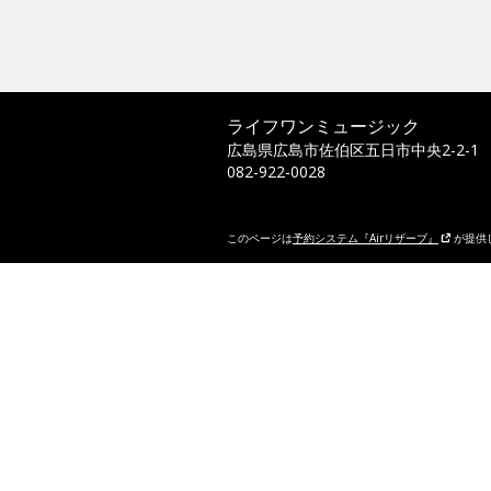
ライフワンミュージック
広島県広島市佐伯区五日市中央2-2-1
082-922-0028
このページは
予約システム『Airリザーブ』
が提供