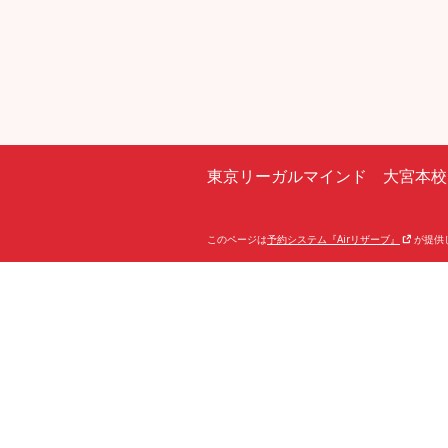
東京リーガルマインド 大宮本校
このページは
予約システム『Airリザーブ』
が提供