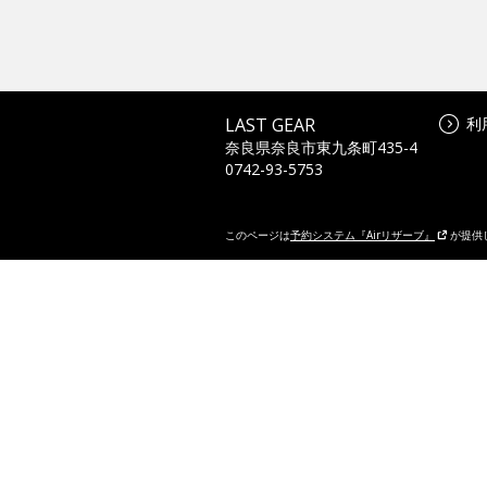
LAST GEAR
利
奈良県奈良市東九条町435-4
0742-93-5753
このページは
予約システム『Airリザーブ』
が提供