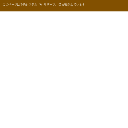
このページは
予約システム『Airリザーブ』
が提供しています