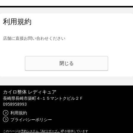
利用規約
店舗に直接お問い合わせください
閉じる
カイロ整体 レディキュア
長崎県長崎市築町４-１５マントクビル２Ｆ
0958958993
利用規約
プライバシーポリシー
このページは
予約システム『Airリザーブ』
が提供しています