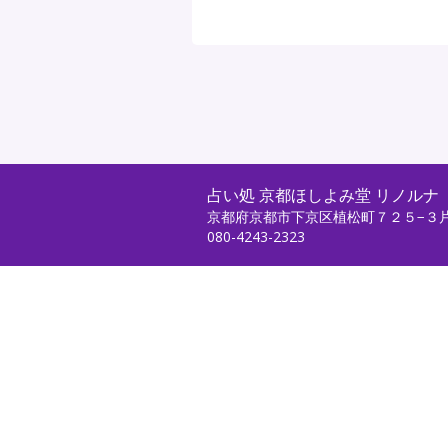
占い処 京都ほしよみ堂 リノルナ
京都府京都市下京区植松町７２５−３
080-4243-2323