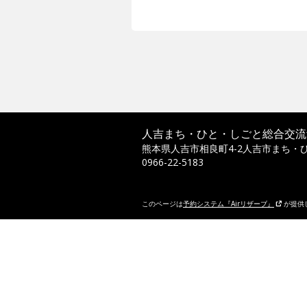
人吉まち・ひと・しごと総合交流
熊本県人吉市相良町4-2人吉市まち・
0966-22-5183
このページは
予約システム『Airリザーブ』
が提供