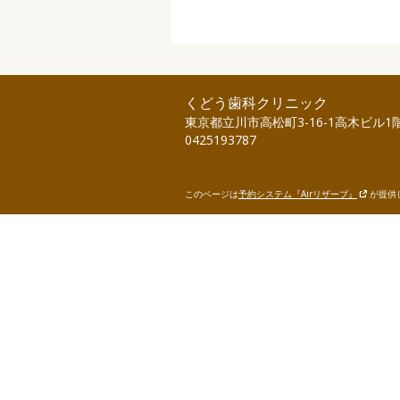
くどう歯科クリニック
東京都立川市高松町3-16-1高木ビル1
0425193787
このページは
予約システム『Airリザーブ』
が提供