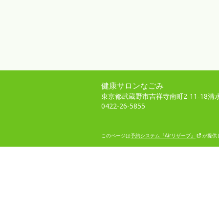
健康サロンなごみ
東京都武蔵野市吉祥寺南町2-11-18清水
0422-26-5855
このページは
予約システム『Airリザーブ』
が提供