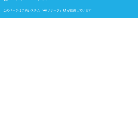
このページは
予約システム『Airリザーブ』
が提供しています