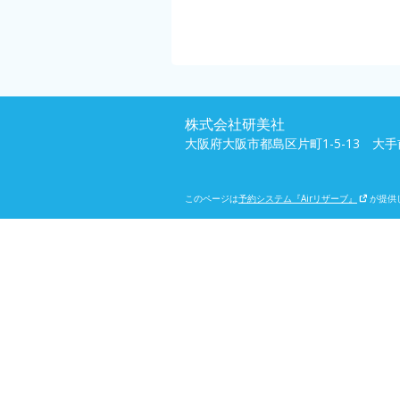
株式会社研美社
大阪府大阪市都島区片町1-5-13 大
このページは
予約システム『Airリザーブ』
が提供