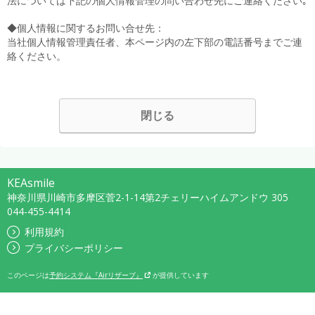
法については下記の個人情報管理の問い合わせ先にご連絡ください｡
◆個人情報に関するお問い合せ先：
当社個人情報管理責任者、本ページ内の左下部の電話番号までご連
絡ください。
閉じる
KEAsmile
神奈川県川崎市多摩区菅2-1-14第2チェリーハイムアンドウ 305
044-455-4414
利用規約
プライバシーポリシー
このページは
予約システム『Airリザーブ』
が提供しています