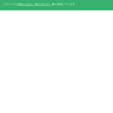
このページは
予約システム『Airリザーブ』
が提供しています