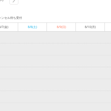
ャンセル待ち受付
8/7
(金)
8/8
(土)
8/9
(日)
8/10
(月)