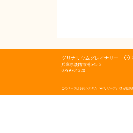
グリナリウムグレイナリー
兵庫県淡路市浦545-3
0799701320
このページは
予約システム『Airリザーブ』
が提供