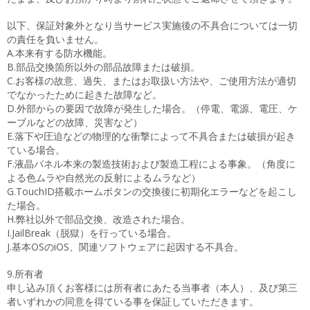
以下、保証対象外となり当サービス実施後の不具合については一切
の責任を負いません。
A.本来有する防水機能。
B.部品交換箇所以外の部品故障または破損。
C.お客様の故意、過失、またはお取扱い方法や、ご使用方法が適切
でなかったために起きた故障など。
D.外部からの要因で故障が発生した場合。（停電、電源、電圧、ケ
ーブルなどの故障、災害など）
E.落下や圧迫などの物理的な衝撃によって不具合または破損が起き
ている場合。
F.液晶パネル本来の製造技術および製造工程による事象。（角度に
よる色ムラや自然光の反射によるムラなど）
G.TouchID搭載ホームボタンの交換後に初期化エラーなどを起こし
た場合。
H.弊社以外で部品交換、改造された場合。
I.JailBreak（脱獄）を行っている場合。
J.基本OSのiOS、関連ソフトウェアに起因する不具合。
9.所有者
申し込み頂くお客様には所有者にあたる当事者（本人）、及び第三
者いずれかの同意を得ている事を保証していただきます。