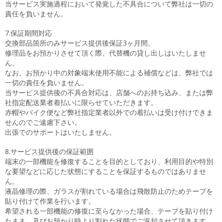
当サービス実施過程において発覚した不具合について弊社は一切の
責任を負いません。
7.保証期間対応
交換部品箇所のみサービス提供後保証3ヶ月間。
修理品をお預かりさせて頂く際、代替機の貸し出しはいたしませ
ん。
なお、お預かり中の対象端末使用不能による補償などは、弊社では
一切の責任を負いません。
当サービス提供後の不具合対応は、店舗へのお持ち込み、または弊
社指定配送業者着払いに限らせていただきます。
赤帽やバイク便など弊社指定業者以外での着払いは受け付けできま
せんのでご遠慮下さい。
出張でのサポートはいたしません。
8.サービス提供後の保証範囲
端末の一部機能を修復することを目的としており、利用目的や特別
な要望などに応じた状態にすることを保証するものではありませ
ん。
液晶修理の際、ガラスが割れている場合は飛散防止のためテープを
貼り付けて作業を行います。
希望される一部機能の修復に至らなかった場合、テープを貼り付け
たまま、及びお預かり時より割れた状態でご返却させて頂きます。