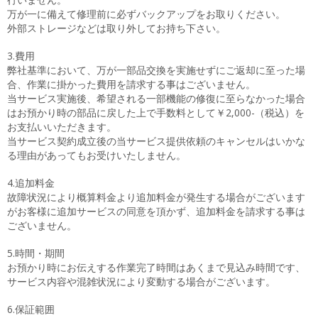
万が一に備えて修理前に必ずバックアップをお取りください。
外部ストレージなどは取り外してお持ち下さい。
3.費用
弊社基準において、万が一部品交換を実施せずにご返却に至った場
合、作業に掛かった費用を請求する事はございません。
当サービス実施後、希望される一部機能の修復に至らなかった場合
はお預かり時の部品に戻した上で手数料として￥2,000-（税込）を
お支払いいただきます。
当サービス契約成立後の当サービス提供依頼のキャンセルはいかな
る理由があってもお受けいたしません。
4.追加料金
故障状況により概算料金より追加料金が発生する場合がございます
がお客様に追加サービスの同意を頂かず、追加料金を請求する事は
ございません。
5.時間・期間
お預かり時にお伝えする作業完了時間はあくまで見込み時間です、
サービス内容や混雑状況により変動する場合がございます。
6.保証範囲