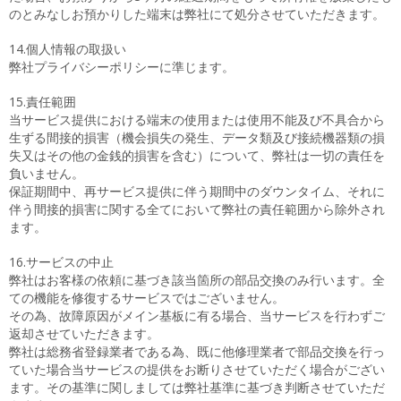
のとみなしお預かりした端末は弊社にて処分させていただきます。
14.個人情報の取扱い
弊社プライバシーポリシーに準じます。
15.責任範囲
当サービス提供における端末の使用または使用不能及び不具合から
生ずる間接的損害（機会損失の発生、データ類及び接続機器類の損
失又はその他の金銭的損害を含む）について、弊社は一切の責任を
負いません。
保証期間中、再サービス提供に伴う期間中のダウンタイム、それに
伴う間接的損害に関する全てにおいて弊社の責任範囲から除外され
ます。
16.サービスの中止
弊社はお客様の依頼に基づき該当箇所の部品交換のみ行います。全
ての機能を修復するサービスではございません。
その為、故障原因がメイン基板に有る場合、当サービスを行わずご
返却させていただきます。
弊社は総務省登録業者である為、既に他修理業者で部品交換を行っ
ていた場合当サービスの提供をお断りさせていただく場合がござい
ます。その基準に関しましては弊社基準に基づき判断させていただ