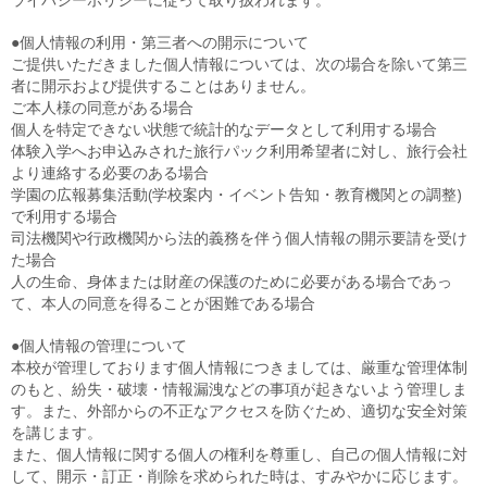
●個人情報の利用・第三者への開示について
ご提供いただきました個人情報については、次の場合を除いて第三
者に開示および提供することはありません。
ご本人様の同意がある場合
個人を特定できない状態で統計的なデータとして利用する場合
体験入学へお申込みされた旅行パック利用希望者に対し、旅行会社
より連絡する必要のある場合
学園の広報募集活動(学校案内・イベント告知・教育機関との調整)
で利用する場合
司法機関や行政機関から法的義務を伴う個人情報の開示要請を受け
た場合
人の生命、身体または財産の保護のために必要がある場合であっ
て、本人の同意を得ることが困難である場合
●個人情報の管理について
本校が管理しております個人情報につきましては、厳重な管理体制
のもと、紛失・破壊・情報漏洩などの事項が起きないよう管理しま
す。また、外部からの不正なアクセスを防ぐため、適切な安全対策
を講じます。
また、個人情報に関する個人の権利を尊重し、自己の個人情報に対
して、開示・訂正・削除を求められた時は、すみやかに応じます。