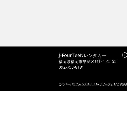
J-FourTeeNレンタカー
福岡県福岡市早良区野芥4-45-55
092-753-8181
このページは
予約システム『Airリザーブ』
が提供