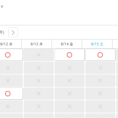
ます
(月)
8/12 水
8/13 木
8/14 金
8/15 土