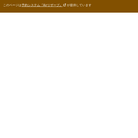
このページは
予約システム『Airリザーブ』
が提供しています