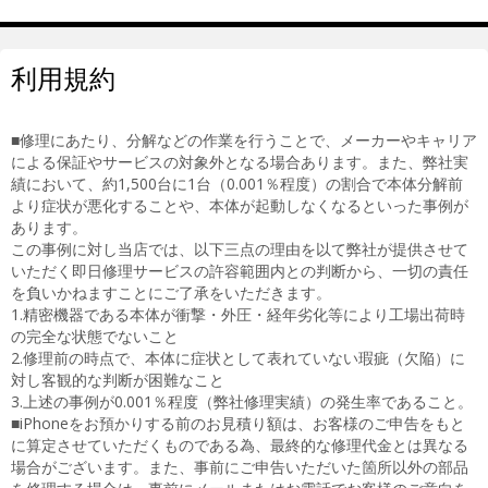
利用規約
■修理にあたり、分解などの作業を行うことで、メーカーやキャリア
による保証やサービスの対象外となる場合あります。また、弊社実
績において、約1,500台に1台（0.001％程度）の割合で本体分解前
より症状が悪化することや、本体が起動しなくなるといった事例が
あります。
この事例に対し当店では、以下三点の理由を以て弊社が提供させて
いただく即日修理サービスの許容範囲内との判断から、一切の責任
を負いかねますことにご了承をいただきます。
1.精密機器である本体が衝撃・外圧・経年劣化等により工場出荷時
の完全な状態でないこと
2.修理前の時点で、本体に症状として表れていない瑕疵（欠陥）に
対し客観的な判断が困難なこと
3.上述の事例が0.001％程度（弊社修理実績）の発生率であること。
■iPhoneをお預かりする前のお見積り額は、お客様のご申告をもと
に算定させていただくものである為、最終的な修理代金とは異なる
場合がございます。また、事前にご申告いただいた箇所以外の部品