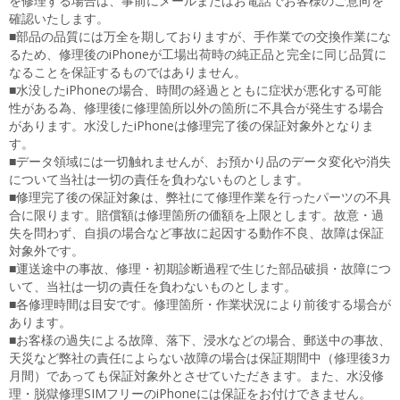
を修理する場合は、事前にメールまたはお電話でお客様のご意向を
確認いたします。
■部品の品質には万全を期しておりますが、手作業での交換作業にな
るため、修理後のiPhoneが工場出荷時の純正品と完全に同じ品質に
なることを保証するものではありません。
■水没したiPhoneの場合、時間の経過とともに症状が悪化する可能
性がある為、修理後に修理箇所以外の箇所に不具合が発生する場合
があります。水没したiPhoneは修理完了後の保証対象外となりま
す。
■データ領域には一切触れませんが、お預かり品のデータ変化や消失
について当社は一切の責任を負わないものとします。
■修理完了後の保証対象は、弊社にて修理作業を行ったパーツの不具
合に限ります。賠償額は修理箇所の価額を上限とします。故意・過
失を問わず、自損の場合など事故に起因する動作不良、故障は保証
対象外です。
■運送途中の事故、修理・初期診断過程で生じた部品破損・故障につ
いて、当社は一切の責任を負わないものとします。
■各修理時間は目安です。修理箇所・作業状況により前後する場合が
あります。
■お客様の過失による故障、落下、浸水などの場合、郵送中の事故、
天災など弊社の責任によらない故障の場合は保証期間中（修理後3カ
月間）であっても保証対象外とさせていただきます。また、水没修
理・脱獄修理SIMフリーのiPhoneには保証をお付けできません。