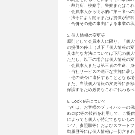
・裁判所、検察庁、警察またはこれ
・会員本人から明示的に第三者への
・法令により開示または提供が許容
・合併その他の事由による事業の承
5. 個人情報の変更等
原則として会員本人に限り、「個人
の提供の停止（以下「個人情報の変
具体的な方法については下記の個人
ただし、以下の場合は個人情報の変
・会員本人または第三者の生命、身
・当社サービスの適正な実施に著し
・他の法令に違反することとなる場
また、当該個人情報の変更等に多額
保護するため必要なこれに代わるべ
6. Cookie等について
当社は、お客様のプライバシーの保護
aScript等の技術を利用して、
によっても個人が特定できないもの
ンツ、参照順等）およびスマートフ
動履歴等には個人情報は一切含まれ