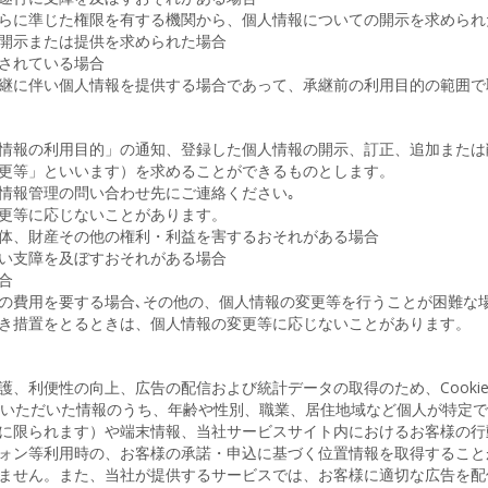
らに準じた権限を有する機関から、個人情報についての開示を求められ
開示または提供を求められた場合
されている場合
継に伴い個人情報を提供する場合であって、承継前の利用目的の範囲で
情報の利用目的」の通知、登録した個人情報の開示、訂正、追加または
更等」といいます）を求めることができるものとします。
情報管理の問い合わせ先にご連絡ください｡
更等に応じないことがあります。
体、財産その他の権利・利益を害するおそれがある場合
い支障を及ぼすおそれがある場合
合
の費用を要する場合､その他の、個人情報の変更等を行うことが困難な
き措置をとるときは、個人情報の変更等に応じないことがあります。
、利便性の向上、広告の配信および統計データの取得のため、Cookieを使
ご提供いただいた情報のうち、年齢や性別、職業、居住地域など個人が特定
に限られます）や端末情報、当社サービスサイト内におけるお客様の行
ォン等利用時の、お客様の承諾・申込に基づく位置情報を取得することがあ
ません。また、当社が提供するサービスでは、お客様に適切な広告を配