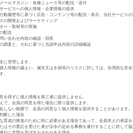
メールマガジン・各種ニュース等の配信・送付
サービスへの個人情報・企業情報の提供
行動履歴等に基づく広告・コンテンツ等の配信・表示、当社サービスの
スの開発およびマーケティング
ター・取材等の実施
の配信
問い合わせ内容の確認・回答
の調査と、それに基づく当該申込内容の詳細確認
全に管理します。
個人情報の漏えい、滅失又はき損等のリスクに対しては、合理的な安全
す。
意を得ずに個人情報を第三者に提供しません。
えで、会員の同意を得た場合に限り提供します。
反しない範囲で、会員の同意なく個人情報を提供することがあります。
判断した場合
な育成の推進のために特に必要がある場合であって、会員本人の承諾を
たはその委託を受けた者が法令の定める事務を遂行することに対して協
遂行に支障を及ぼすおそれがある場合