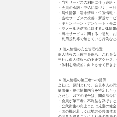
・当社サービスの利用に伴う連絡・
・会員の承諾・申込に基づく、当社
・属性情報・端末情報・位置情報・
・当社サービスの改善・新規サービ
・キャンペーン・アンケート・モニ
・空メール送信者に対するURL情報
・当社サービスに関するご意見、お
・利用規約等で禁じている行為など
３.個人情報の安全管理措置
個人情報の正確性を保ち、これを安
当社は個人情報への不正アクセス、
ィ体制を継続的に向上させて行きま
４.個人情報の第三者への提供
当社は、原則として、会員本人の同
提供先・提供情報内容を特定したう
ただし、以下の場合は、関係法令に
・会員が第三者に不利益を及ぼすと
・公衆衛生の向上または児童の健全
・国の機関若しくは地方公共団体ま
の同意を得ることによりその事務の