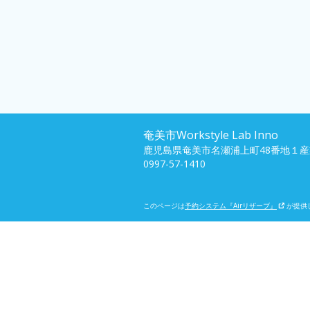
奄美市Workstyle Lab Inno
鹿児島県奄美市名瀬浦上町48番地１産
0997-57-1410
このページは
予約システム『Airリザーブ』
が提供