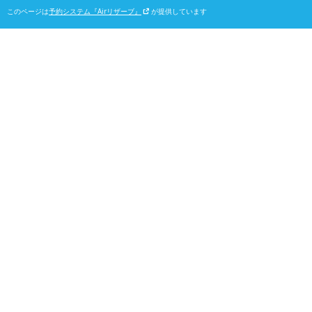
このページは
予約システム『Airリザーブ』
が提供しています