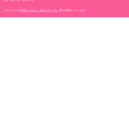
このページは
予約システム『Airリザーブ』
が提供しています