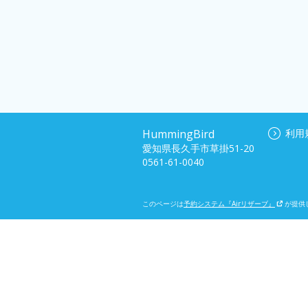
HummingBird
利用
愛知県長久手市草掛51-20
0561-61-0040
このページは
予約システム『Airリザーブ』
が提供