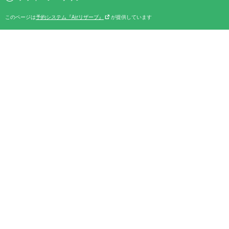
このページは
予約システム『Airリザーブ』
が提供しています