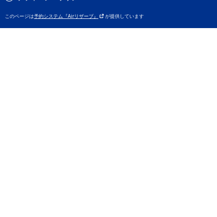
このページは
予約システム『Airリザーブ』
が提供しています