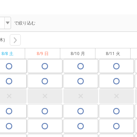
で絞り込む
(木)
8/8 土
8/9 日
8/10 月
8/11 火