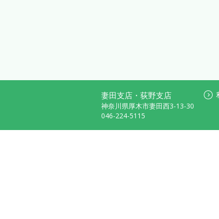
妻田支店・荻野支店
神奈川県厚木市妻田西3-13-30
046-224-5115