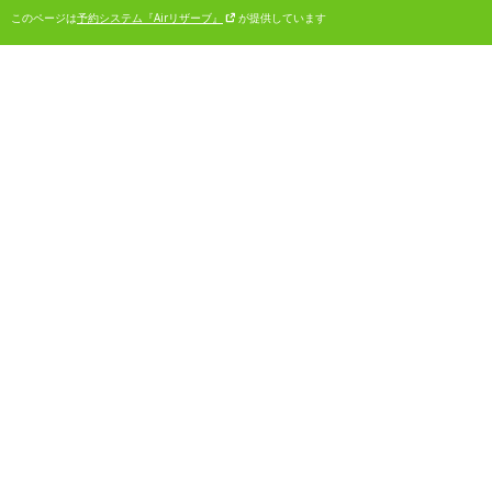
このページは
予約システム『Airリザーブ』
が提供しています