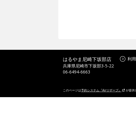
はるやま尼崎下坂部店
利用
兵庫県尼崎市下坂部3-5-22
06-6494-6663
このページは
予約システム『Airリザーブ』
が提供