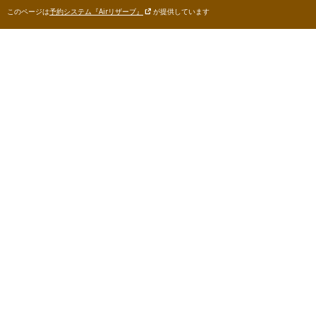
このページは
予約システム『Airリザーブ』
が提供しています