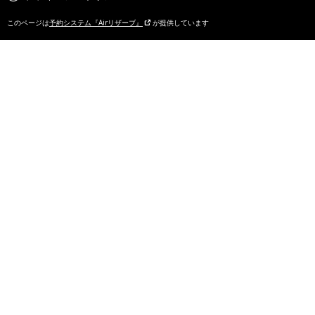
このページは
予約システム『Airリザーブ』
が提供しています