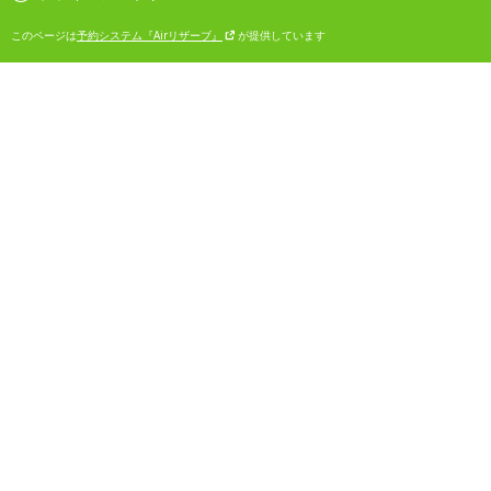
このページは
予約システム『Airリザーブ』
が提供しています