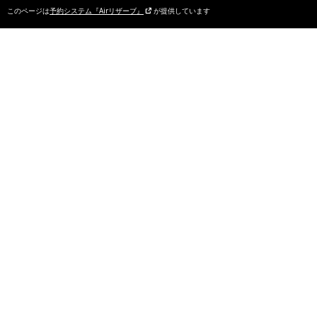
このページは
予約システム『Airリザーブ』
が提供しています