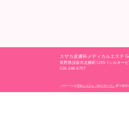
スザカ皮膚科メディカルエステ Gem
長野県須坂市北横町1295-1シルキービ
026-248-6707
このページは
予約システム『Airリザーブ』
が提供