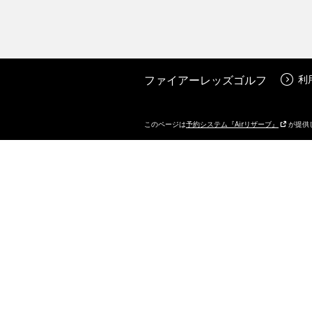
ファイアーレッズゴルフ
利
このページは
予約システム『Airリザーブ』
が提供