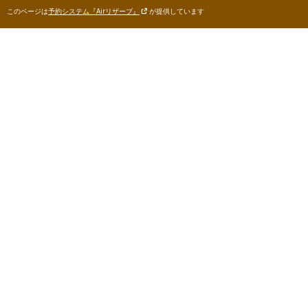
このページは
予約システム『Airリザーブ』
が提供しています